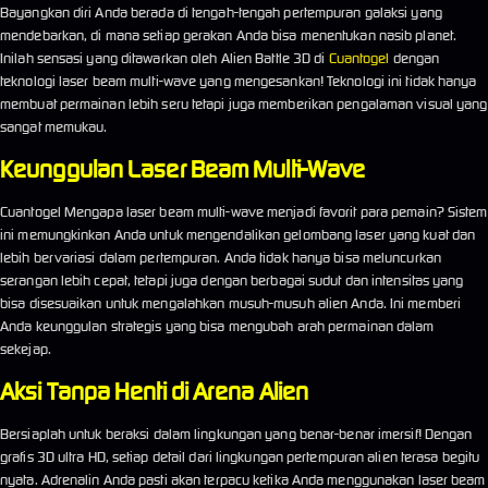
Bayangkan diri Anda berada di tengah-tengah pertempuran galaksi yang
mendebarkan, di mana setiap gerakan Anda bisa menentukan nasib planet.
Inilah sensasi yang ditawarkan oleh Alien Battle 3D di
Cuantogel
dengan
teknologi laser beam multi-wave yang mengesankan! Teknologi ini tidak hanya
membuat permainan lebih seru tetapi juga memberikan pengalaman visual yang
sangat memukau.
Keunggulan Laser Beam Multi-Wave
Cuantogel Mengapa laser beam multi-wave menjadi favorit para pemain? Sistem
ini memungkinkan Anda untuk mengendalikan gelombang laser yang kuat dan
lebih bervariasi dalam pertempuran. Anda tidak hanya bisa meluncurkan
serangan lebih cepat, tetapi juga dengan berbagai sudut dan intensitas yang
bisa disesuaikan untuk mengalahkan musuh-musuh alien Anda. Ini memberi
Anda keunggulan strategis yang bisa mengubah arah permainan dalam
sekejap.
Aksi Tanpa Henti di Arena Alien
Bersiaplah untuk beraksi dalam lingkungan yang benar-benar imersif! Dengan
grafis 3D ultra HD, setiap detail dari lingkungan pertempuran alien terasa begitu
nyata. Adrenalin Anda pasti akan terpacu ketika Anda menggunakan laser beam