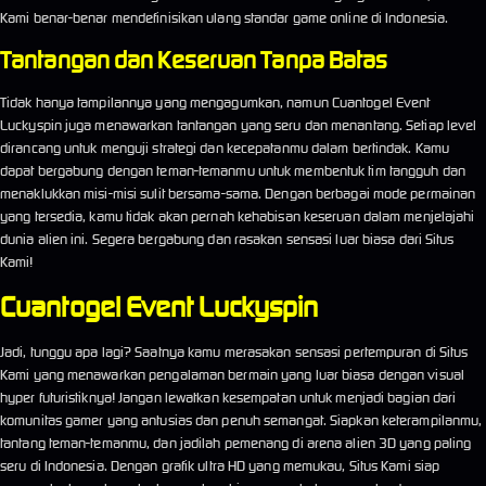
Kami benar-benar mendefinisikan ulang standar game online di Indonesia.
Tantangan dan Keseruan Tanpa Batas
Tidak hanya tampilannya yang mengagumkan, namun Cuantogel Event
Luckyspin juga menawarkan tantangan yang seru dan menantang. Setiap level
dirancang untuk menguji strategi dan kecepatanmu dalam bertindak. Kamu
dapat bergabung dengan teman-temanmu untuk membentuk tim tangguh dan
menaklukkan misi-misi sulit bersama-sama. Dengan berbagai mode permainan
yang tersedia, kamu tidak akan pernah kehabisan keseruan dalam menjelajahi
dunia alien ini. Segera bergabung dan rasakan sensasi luar biasa dari Situs
Kami!
Cuantogel Event Luckyspin
Jadi, tunggu apa lagi? Saatnya kamu merasakan sensasi pertempuran di Situs
Kami yang menawarkan pengalaman bermain yang luar biasa dengan visual
hyper futuristiknya! Jangan lewatkan kesempatan untuk menjadi bagian dari
komunitas gamer yang antusias dan penuh semangat. Siapkan keterampilanmu,
tantang teman-temanmu, dan jadilah pemenang di arena alien 3D yang paling
seru di Indonesia. Dengan grafik ultra HD yang memukau, Situs Kami siap