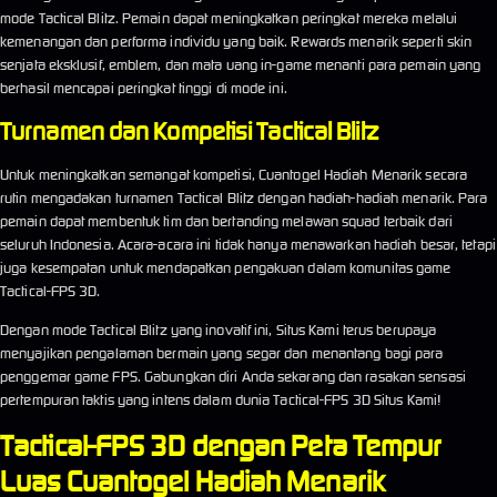
mode Tactical Blitz. Pemain dapat meningkatkan peringkat mereka melalui
kemenangan dan performa individu yang baik. Rewards menarik seperti skin
senjata eksklusif, emblem, dan mata uang in-game menanti para pemain yang
berhasil mencapai peringkat tinggi di mode ini.
Turnamen dan Kompetisi Tactical Blitz
Untuk meningkatkan semangat kompetisi, Cuantogel Hadiah Menarik secara
rutin mengadakan turnamen Tactical Blitz dengan hadiah-hadiah menarik. Para
pemain dapat membentuk tim dan bertanding melawan squad terbaik dari
seluruh Indonesia. Acara-acara ini tidak hanya menawarkan hadiah besar, tetapi
juga kesempatan untuk mendapatkan pengakuan dalam komunitas game
Tactical-FPS 3D.
Dengan mode Tactical Blitz yang inovatif ini, Situs Kami terus berupaya
menyajikan pengalaman bermain yang segar dan menantang bagi para
penggemar game FPS. Gabungkan diri Anda sekarang dan rasakan sensasi
pertempuran taktis yang intens dalam dunia Tactical-FPS 3D Situs Kami!
Tactical-FPS 3D dengan Peta Tempur
Luas Cuantogel Hadiah Menarik