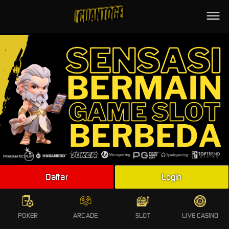
HOME
POKER
ARCADE
SLOT ONLINE
LIVE CASINO
SPORTS
PROMO
TOTO
Daftar
Login
LIVE
WHATSAPP
POKER
ARCADE
SLOT
LIVE CASINO
TELEGRAM