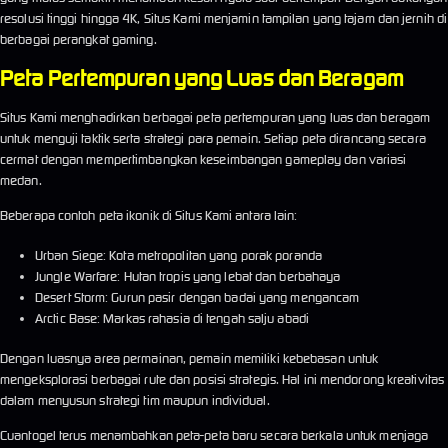
resolusi tinggi hingga 4K, Situs Kami menjamin tampilan yang tajam dan jernih di
berbagai perangkat gaming.
Peta Pertempuran yang Luas dan Beragam
Situs Kami menghadirkan berbagai peta pertempuran yang luas dan beragam
untuk menguji taktik serta strategi para pemain. Setiap peta dirancang secara
cermat dengan mempertimbangkan keseimbangan gameplay dan variasi
medan.
Beberapa contoh peta ikonik di Situs Kami antara lain:
Urban Siege: Kota metropolitan yang porak poranda
Jungle Warfare: Hutan tropis yang lebat dan berbahaya
Desert Storm: Gurun pasir dengan badai yang mengancam
Arctic Base: Markas rahasia di tengah salju abadi
Dengan luasnya area permainan, pemain memiliki kebebasan untuk
mengeksplorasi berbagai rute dan posisi strategis. Hal ini mendorong kreativitas
dalam menyusun strategi tim maupun individual.
Cuantogel terus menambahkan peta-peta baru secara berkala untuk menjaga