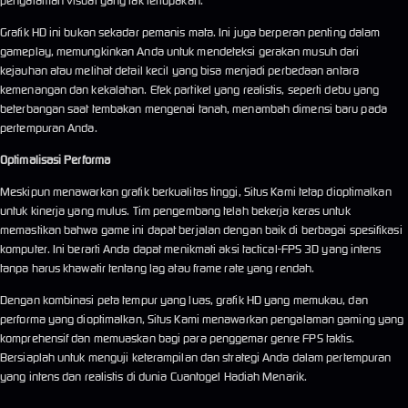
pengalaman visual yang tak terlupakan.
Grafik HD ini bukan sekadar pemanis mata. Ini juga berperan penting dalam
gameplay, memungkinkan Anda untuk mendeteksi gerakan musuh dari
kejauhan atau melihat detail kecil yang bisa menjadi perbedaan antara
kemenangan dan kekalahan. Efek partikel yang realistis, seperti debu yang
beterbangan saat tembakan mengenai tanah, menambah dimensi baru pada
pertempuran Anda.
Optimalisasi Performa
Meskipun menawarkan grafik berkualitas tinggi, Situs Kami tetap dioptimalkan
untuk kinerja yang mulus. Tim pengembang telah bekerja keras untuk
memastikan bahwa game ini dapat berjalan dengan baik di berbagai spesifikasi
komputer. Ini berarti Anda dapat menikmati aksi tactical-FPS 3D yang intens
tanpa harus khawatir tentang lag atau frame rate yang rendah.
Dengan kombinasi peta tempur yang luas, grafik HD yang memukau, dan
performa yang dioptimalkan, Situs Kami menawarkan pengalaman gaming yang
komprehensif dan memuaskan bagi para penggemar genre FPS taktis.
Bersiaplah untuk menguji keterampilan dan strategi Anda dalam pertempuran
yang intens dan realistis di dunia Cuantogel Hadiah Menarik.