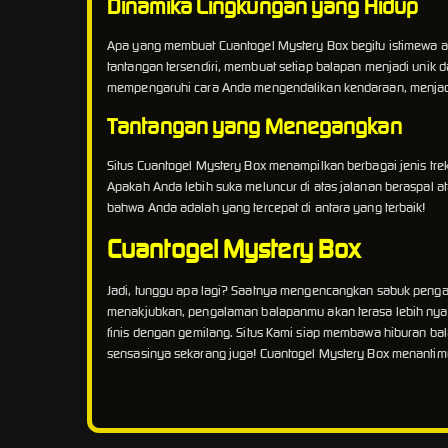
Dinamika Lingkungan yang Hidup
Apa yang membuat Cuantogel Mystery Box begitu istimewa
tantangan tersendiri, membuat setiap balapan menjadi unik 
mempengaruhi cara Anda mengendalikan kendaraan, menjadika
Tantangan yang Menegangkan
Situs Cuantogel Mystery Box menampilkan berbagai jenis tre
Apakah Anda lebih suka meluncur di atas jalanan beraspal 
bahwa Anda adalah yang tercepat di antara yang terbaik!
Cuantogel Mystery Box
Jadi, tunggu apa lagi? Saatnya mengencangkan sabuk pengama
menakjubkan, pengalaman balapanmu akan terasa lebih nyat
finis dengan gemilang. Situs Kami siap membawa hiburan balap
sensasinya sekarang juga! Cuantogel Mystery Box menantimu 