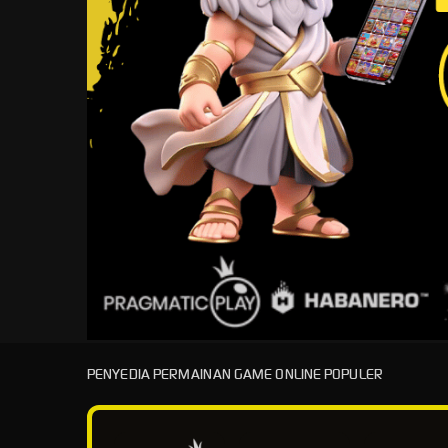
PENYEDIA PERMAINAN GAME ONLINE POPULER