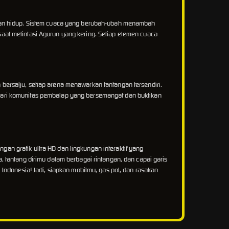
an hidup. Sistem cuaca yang berubah-ubah menambah
saat melintasi Agurun yang kering. Setiap elemen cuaca
bersalju, setiap arena menawarkan tantangan tersendiri.
 dari komunitas pembalap yang bersemangat dan buktikan
an grafik ultra HD dan lingkungan interaktif yang
antang dirimu dalam berbagai rintangan, dan capai garis
 Indonesia! Jadi, siapkan mobilmu, gas pol, dan rasakan