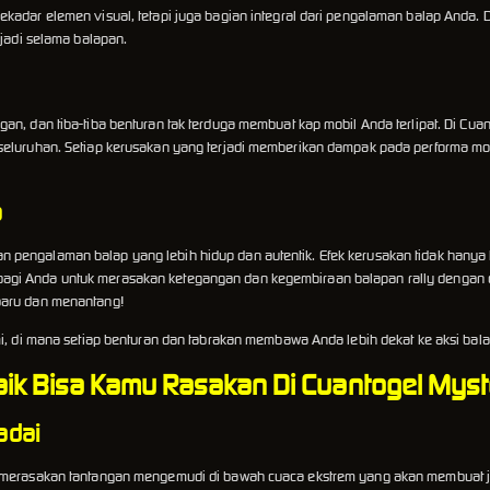
sekadar elemen visual, tetapi juga bagian integral dari pengalaman balap Anda
rjadi selama balapan.
gan, dan tiba-tiba benturan tak terduga membuat kap mobil Anda terlipat. Di Cu
keseluruhan. Setiap kerusakan yang terjadi memberikan dampak pada performa m
p
pengalaman balap yang lebih hidup dan autentik. Efek kerusakan tidak hanya te
bagi Anda untuk merasakan ketegangan dan kegembiraan balapan rally dengan
 baru dan menantang!
ami, di mana setiap benturan dan tabrakan membawa Anda lebih dekat ke aksi bal
ik Bisa Kamu Rasakan Di Cuantogel Myst
adai
uga merasakan tantangan mengemudi di bawah cuaca ekstrem yang akan membuat