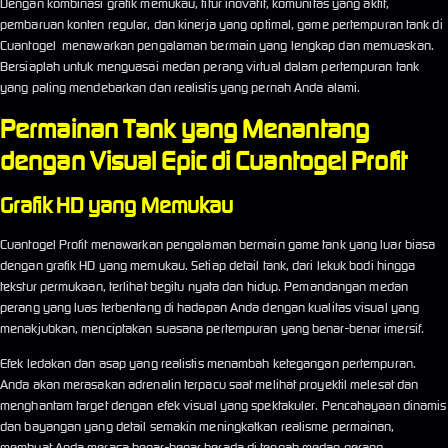
Dengan kombinasi grafik memukau, fitur inovatif, komunitas yang aktif,
pembaruan konten regular, dan kinerja yang optimal, game pertempuran tank di
Cuantogel menawarkan pengalaman bermain yang lengkap dan memuaskan.
Bersiaplah untuk menguasai medan perang virtual dalam pertempuran tank
yang paling mendebarkan dan realistis yang pernah Anda alami.
Permainan Tank yang Menantang
dengan Visual Epic di Cuantogel Profit
Grafik HD yang Memukau
Cuantogel Profit menawarkan pengalaman bermain game tank yang luar biasa
dengan grafik HD yang memukau. Setiap detail tank, dari lekuk bodi hingga
tekstur permukaan, terlihat begitu nyata dan hidup. Pemandangan medan
perang yang luas terbentang di hadapan Anda dengan kualitas visual yang
menakjubkan, menciptakan suasana pertempuran yang benar-benar imersif.
Efek ledakan dan asap yang realistis menambah ketegangan pertempuran.
Anda akan merasakan adrenalin terpacu saat melihat proyektil melesat dan
menghantam target dengan efek visual yang spektakuler. Pencahayaan dinamis
dan bayangan yang detail semakin meningkatkan realisme permainan,
membuat Anda merasa benar-benar berada di tengah medan perang.