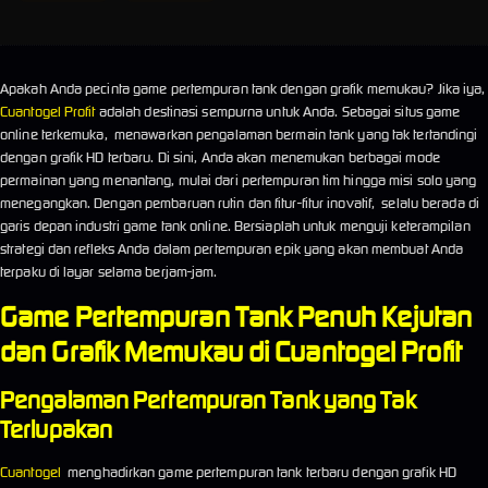
Apakah Anda pecinta game pertempuran tank dengan grafik memukau? Jika iya,
Cuantogel Profit
adalah destinasi sempurna untuk Anda. Sebagai situs game
online terkemuka, menawarkan pengalaman bermain tank yang tak tertandingi
dengan grafik HD terbaru. Di sini, Anda akan menemukan berbagai mode
permainan yang menantang, mulai dari pertempuran tim hingga misi solo yang
menegangkan. Dengan pembaruan rutin dan fitur-fitur inovatif, selalu berada di
garis depan industri game tank online. Bersiaplah untuk menguji keterampilan
strategi dan refleks Anda dalam pertempuran epik yang akan membuat Anda
terpaku di layar selama berjam-jam.
Game Pertempuran Tank Penuh Kejutan
dan Grafik Memukau di Cuantogel Profit
Pengalaman Pertempuran Tank yang Tak
Terlupakan
Cuantogel
menghadirkan game pertempuran tank terbaru dengan grafik HD