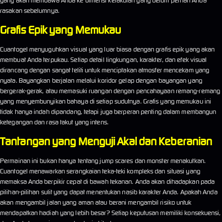
yang akan membawa Anda ke dimensi ketakutan yang belum pernah Anda
rasakan sebelumnya.
Grafis Epik yang Memukau
Cuantogel menyuguhkan visual yang luar biasa dengan grafis epik yang akan
membuat Anda terpukau. Setiap detail lingkungan, karakter, dan efek visual
dirancang dengan sangat teliti untuk menciptakan atmosfer mencekam yang
nyata. Bayangkan berjalan melalui koridor gelap dengan bayangan yang
bergerak-gerak, atau memasuki ruangan dengan pencahayaan remang-remang
yang menyembunyikan bahaya di setiap sudutnya. Grafis yang memukau ini
tidak hanya indah dipandang, tetapi juga berperan penting dalam membangun
ketegangan dan rasa takut yang intens.
Tantangan yang Menguji Akal dan Keberanian
Permainan ini bukan hanya tentang jump scares dan monster menakutkan.
Cuantogel menawarkan serangkaian teka-teki kompleks dan situasi yang
memaksa Anda berpikir cepat di bawah tekanan. Anda akan dihadapkan pada
pilihan-pilihan sulit yang dapat menentukan nasib karakter Anda. Apakah Anda
akan mengambil jalan yang aman atau berani mengambil risiko untuk
mendapatkan hadiah yang lebih besar? Setiap keputusan memiliki konsekuensi,