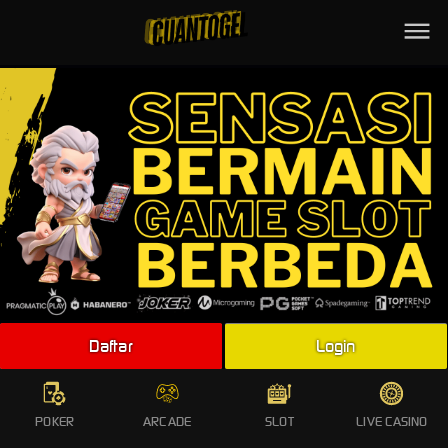
HOME
POKER
ARCADE
SLOT ONLINE
LIVE CASINO
SPORTS
PROMO
TOTO
Daftar
Login
LIVE
WHATSAPP
POKER
ARCADE
SLOT
LIVE CASINO
TELEGRAM