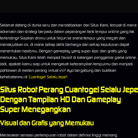
Selamat datang di dunia seru dan mendebarkan dari Situs Kami, tempat di mana
adrenalin dan strategi berpadu dalam peperangan tank tempur online yang tak
tertandingi! Siapkan dirimu untuk terjun ke arena tempur yang megah dan
menakjubkan ini, di mana setiap detik berharga dan setiap keputusan dapat
menentukan nasibmu. Dengan gameplay yang super epic dan grafis yang
memukau, Situs Kami telah menjadi favorit di kalangan penggemar game online.
Jadi, apakah kamu siap untuk mengasah keterampilan tempurmu dan menjadi
pahlawan di medan perang virtual ini? Ayo bergabung dan buktikan
kehebatanmu di
Cuantogel Selalu Jepe
!
Situs Robot Perang Cuantogel Selalu Jep
Dengan Tampilan HD Dan Gameplay
Super Menegangkan
Visual dan Grafis yang Memukau
Merasakan sensasi pertempuran robot dalam definisi tinggi memang