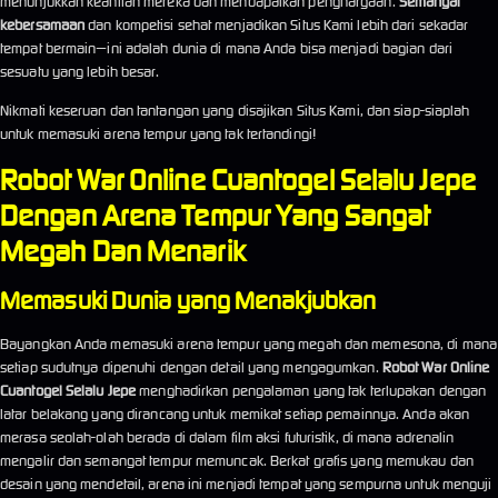
menunjukkan keahlian mereka dan mendapatkan penghargaan.
Semangat
kebersamaan
dan kompetisi sehat menjadikan Situs Kami lebih dari sekadar
tempat bermain—ini adalah dunia di mana Anda bisa menjadi bagian dari
sesuatu yang lebih besar.
Nikmati keseruan dan tantangan yang disajikan Situs Kami, dan siap-siaplah
untuk memasuki arena tempur yang tak tertandingi!
Robot War Online Cuantogel Selalu Jepe
Dengan Arena Tempur Yang Sangat
Megah Dan Menarik
Memasuki Dunia yang Menakjubkan
Bayangkan Anda memasuki arena tempur yang megah dan memesona, di mana
setiap sudutnya dipenuhi dengan detail yang mengagumkan.
Robot War Online
Cuantogel Selalu Jepe
menghadirkan pengalaman yang tak terlupakan dengan
latar belakang yang dirancang untuk memikat setiap pemainnya. Anda akan
merasa seolah-olah berada di dalam film aksi futuristik, di mana adrenalin
mengalir dan semangat tempur memuncak. Berkat grafis yang memukau dan
desain yang mendetail, arena ini menjadi tempat yang sempurna untuk menguji