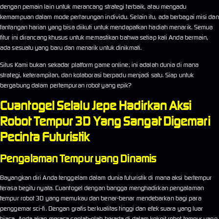
dengan pemain lain untuk merancang strategi terbaik, atau mengadu
kemampuan dalam mode pertarungan individu. Selain itu, ada berbagai misi dan
tantangan harian yang bisa diikuti untuk mendapatkan hadiah menarik. Semua
fitur ini dirancang khusus untuk memastikan bahwa setiap kali Anda bermain,
ada sesuatu yang baru dan menarik untuk dinikmati.
Situs Kami bukan sekadar platform game online; ini adalah dunia di mana
strategi, keterampilan, dan kolaborasi berpadu menjadi satu. Siap untuk
bergabung dalam pertempuran robot yang epik?
Cuantogel Selalu Jepe Hadirkan Aksi
Robot Tempur 3D Yang Sangat Digemari
Pecinta Futuristik
Pengalaman Tempur yang Dinamis
Bayangkan diri Anda tenggelam dalam dunia futuristik di mana aksi bertempur
terasa begitu nyata. Cuantogel dengan bangga menghadirkan pengalaman
tempur robot 3D yang memukau dan benar-benar mendebarkan bagi para
penggemar sci-fi. Dengan grafis berkualitas tinggi dan efek suara yang luar
biasa, Anda akan merasa seolah-olah berada di dalam kokpit robot tempur yang