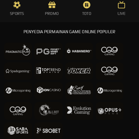
LIVECHAT
SPORTS
PROMO
TOTO
LIVE
DOWNLOAD APK
PENYEDIA PERMAINAN GAME ONLINE POPULER