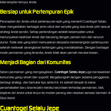
keterampilan tempur Anda.
Bersiap untuk Pertempuran Epik
Persiapkan diri Anda untuk pertempuran epik yang menanti! Cuantogel Selalu
Jepe menyediakan berbagai jenis robot dan senjata yang bisa Anda pilih sesuai
strategi Anda sendiri. Setiap pertandingan adalah kesempatan untuk
menunjukkan keahlian Anda dan bersaing dengan pemain lain dari seluruh
dunia. Tidak ada yang lebih memuaskan daripada memenangkan pertempuran
setelah melewati serangkaian tantangan yang mendebarkan. Dengan berbagai
mode permainan yang tersedia, Anda tidak akan pernah merasa bosan.
Menjadi Bagian dari Komunitas
Selain permainan yang mengasyikkan,
Cuantogel Selalu Jepe
juga menawarkan
komunitas yang ramah dan suportif. Bergabunglah dengan sesama penggemar,
berbagi strategi, dan bertukar tips serta trik. Ini adalah tempat di mana
persahabatan baru bisa terjalin melalui kecintaan terhadap permainan. Jadi,
siapkan diri Anda untuk terjun ke medan perang dan rasakan sensasi bermain di
Situs Kami!
Cuantogel Selalu Jepe