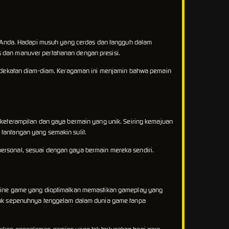
gi Anda. Hadapi musuh yang cerdas dan tangguh dalam
 dan manuver pertahanan dengan presisi.
pendekatan diam-diam. Keragaman ini menjamin bahwa pemain
keterampilan dan gaya bermain yang unik. Seiring kemajuan
tantangan yang semakin sulit.
rsonal, sesuai dengan gaya bermain mereka sendiri.
ngine game yang dioptimalkan memastikan gameplay yang
ntuk sepenuhnya tenggelam dalam dunia game tanpa