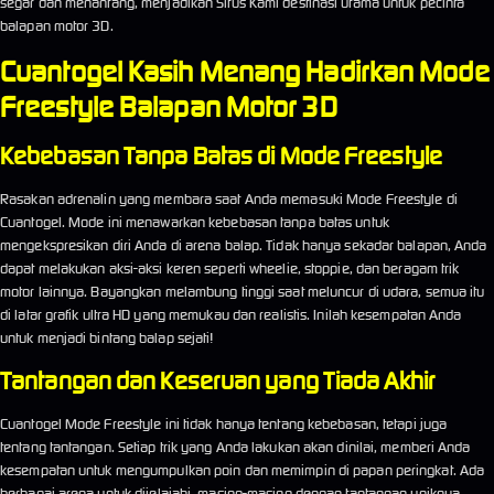
segar dan menantang, menjadikan Situs Kami destinasi utama untuk pecinta
balapan motor 3D.
Cuantogel Kasih Menang Hadirkan Mode
Freestyle Balapan Motor 3D
Kebebasan Tanpa Batas di Mode Freestyle
Rasakan adrenalin yang membara saat Anda memasuki Mode Freestyle di
Cuantogel. Mode ini menawarkan kebebasan tanpa batas untuk
mengekspresikan diri Anda di arena balap. Tidak hanya sekadar balapan, Anda
dapat melakukan aksi-aksi keren seperti wheelie, stoppie, dan beragam trik
motor lainnya. Bayangkan melambung tinggi saat meluncur di udara, semua itu
di latar grafik ultra HD yang memukau dan realistis. Inilah kesempatan Anda
untuk menjadi bintang balap sejati!
Tantangan dan Keseruan yang Tiada Akhir
Cuantogel Mode Freestyle ini tidak hanya tentang kebebasan, tetapi juga
tentang tantangan. Setiap trik yang Anda lakukan akan dinilai, memberi Anda
kesempatan untuk mengumpulkan poin dan memimpin di papan peringkat. Ada
berbagai arena untuk dijelajahi, masing-masing dengan tantangan uniknya