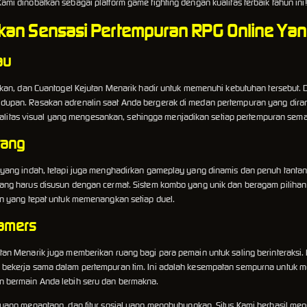
i dinobatkan sebagai platform game fighting dengan kualitas terbaik tahun ini!
ikan Sensasi Pertempuran RPG Online Ya
au
pakan, dan Cuantogel Kejutan Menarik hadir untuk memenuhi kebutuhan tersebut
dupan. Rasakan adrenalin saat Anda bergerak di medan pertempuran yang diran
n kualitas visual yang mengesankan, sehingga menjadikan setiap pertempuran se
tang
yang indah, tetapi juga menghadirkan gameplay yang dinamis dan penuh tantang
yang harus disusun dengan cermat. Sistem kombo yang unik dan beragam piliha
an yang tepat untuk memenangkan setiap duel.
Gamers
an Menarik juga memberikan ruang bagi para pemain untuk saling berinteraksi. 
 bekerja sama dalam pertempuran tim. Ini adalah kesempatan sempurna untuk 
n bermain Anda lebih seru dan bermakna.
yang menantang, dan fitur sosial yang menghubungkan, Situs Kami berhasil men