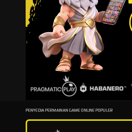
PENYEDIA PERMAINAN GAME ONLINE POPULER