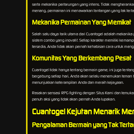
serta mekanika pertarungan yang intens. Tidak mengherankan 
menang, permainan ini menawarkan tantangan yang tak terta
Mekanika Permainan Yang Memikat
Salah satu daya tarik utama dari Cuantogel adalah mekanika
sistem combo yang inovatif. Setiap karakter memiliki kemam
tersedia, Anda tidak akan pernah kehabisan cara untuk men
Komunitas Yang Berkembang Pesat
Cuantogel tidak hanya tentang bermain game; ini juga ten
bergabung setiap hari, Anda akan selalu menemukan teman b
menunjukkan keterampilan Anda dan meraih kejayaan.
Rasakan sensasi RPG fighting dengan Situs Kami dan temuka
penuh aksi yang tidak akan pernah Anda lupakan.
Cuantogel Kejutan Menarik Menj
Pengalaman Bermain yang Tak Terta