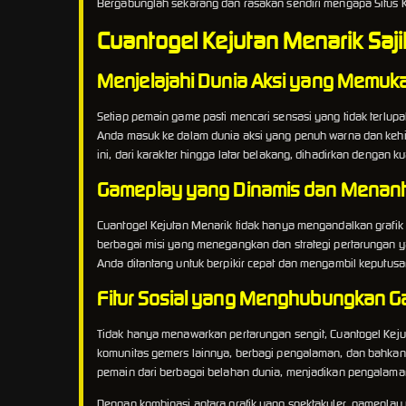
Bergabunglah sekarang dan rasakan sendiri mengapa Situs Kam
Cuantogel Kejutan Menarik Saj
Menjelajahi Dunia Aksi yang Memuk
Setiap pemain game pasti mencari sensasi yang tidak terlu
Anda masuk ke dalam dunia aksi yang penuh warna dan kehi
ini, dari karakter hingga latar belakang, dihadirkan denga
Gameplay yang Dinamis dan Menan
Cuantogel Kejutan Menarik tidak hanya mengandalkan grafik 
berbagai misi yang menegangkan dan strategi pertarungan 
Anda ditantang untuk berpikir cepat dan mengambil keputus
Fitur Sosial yang Menghubungkan 
Tidak hanya menawarkan pertarungan sengit, Cuantogel Kejut
komunitas gemers lainnya, berbagi pengalaman, dan bahkan
pemain dari berbagai belahan dunia, menjadikan pengalama
Dengan kombinasi antara grafik yang spektakuler, gameplay 