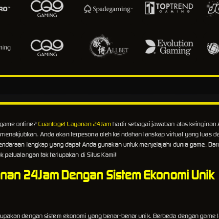
 game online?
Cuantogel Layanan 24Jam
hadir sebagai jawaban atas keinginan 
nakjubkan. Anda akan terpesona oleh keindahan lanskap virtual yang luas dan
endaraan lengkap yang dapat Anda gunakan untuk menjelajahi dunia game. Dari 
petualangan tak terlupakan di Situs Kami!
nan 24Jam Dengan Sistem Ekonomi Unik
pakan dengan sistem ekonomi yang benar-benar unik. Berbeda dengan game lai