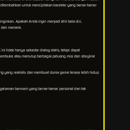
pat ditambahkan untuk menciptakan karakter yang benar-benar
inkan. Apakah Anda ingin menjadi ahli bela diri,
 dan menarik.
ni tidak hanya sekedar dialog statis, tetapi dapat
embuka atau menutup berbagai peluang misi dan storyline
 yang realistis dan membuat dunia game terasa lebih hidup
ngalaman bermain yang benar-benar personal dan tak