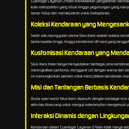
Cuantogel Layanan 24Jam menawarkan pengalaman bermain ya
kota metropolitan yang sibuk hingga pegunungan yang menjulan
benar hidup dan menakjubkan untuk dieksplorasi.
Koleksi Kendaraan yang Mengesan
Salah satu keunggulan utama Situs Kami adalah koleksi ken
berkecepatan tinggi, hingga kendaraan off-road yang tangguh
Kustomisasi Kendaraan yang Mend
Situs Kami tidak hanya menyediakan berbagai jenis kendar
meningkatkan performa, mengganti cat dengan warna dan de
ini memungkinkan pemain untuk menciptakan kendaraan impi
Misi dan Tantangan Berbasis Kenda
Dunia open world Situs Kami dipenuhi dengan berbagai misi
aktivitas dirancang untuk menguji keterampilan mengemudi
Interaksi Dinamis dengan Lingkunga
Kendaraan dalam Cuantogel Layanan 24Jam tidak hanya sebag