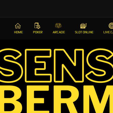
HOME
POKER
ARCADE
SLOT ONLINE
LIVE 