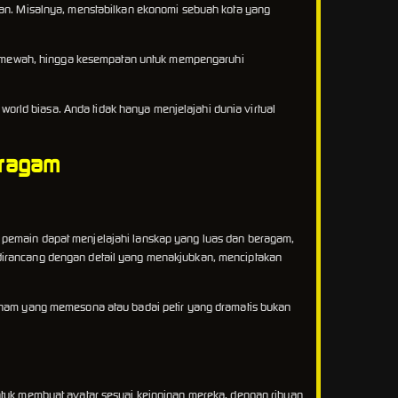
an. Misalnya, menstabilkan ekonomi sebuah kota yang
an mewah, hingga kesempatan untuk mempengaruhi
ld biasa. Anda tidak hanya menjelajahi dunia virtual
eragam
pemain dapat menjelajahi lanskap yang luas dan beragam,
i dirancang dengan detail yang menakjubkan, menciptakan
enam yang memesona atau badai petir yang dramatis bukan
tuk membuat avatar sesuai keinginan mereka, dengan ribuan