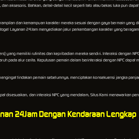
 dan aksesoris. Bahkan, detail-detail kecil seperti tato atau bekas luka pun da
ampilan dan kemampuan karakter mereka sesuai dengan gaya bermain yang diing
uantogel Layanan 24Jam menyediakan jalur perkembangan karakter yang beragam
s) yang memiliki rutinitas dan kepribadian mereka sendiri. Interaksi dengan NPC i
h pada alur cerita. Keputusan pemain dalam berinteraksi dengan NPC dapat m
ngingat tindakan pemain sebelumnya, menciptakan konsekuensi jangka panjang
apat disesuaikan, dan interaksi NPC yang mendalam, Situs Kami menawarkan pe
anan 24Jam Dengan Kendaraan Lengkap