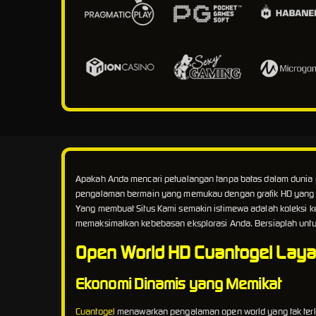
Apakah Anda mencari petualangan tanpa batas dalam dunia
pengalaman bermain yang memukau dengan grafik HD yang me
Yang membuat Situs Kami semakin istimewa adalah koleksi k
memaksimalkan kebebasan eksplorasi Anda. Bersiaplah untuk 
Open World HD Cuantogel Laya
Ekonomi Dinamis yang Memikat
Cuantogel
menawarkan pengalaman open world yang tak terlu