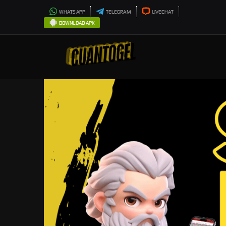
WHATSAPP
TELEGRAM
LIVECHAT
DOWNLOAD APK