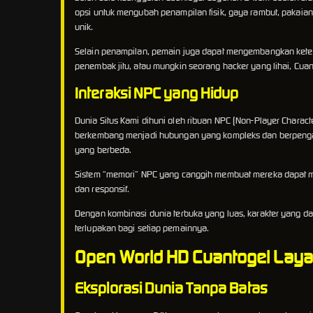
opsi untuk mengubah penampilan fisik, gaya rambut, pakaian,
unik.
Selain penampilan, pemain juga dapat mengembangkan keter
penembak jitu, atau mungkin seorang hacker yang lihai, C
Interaksi NPC yang Hidup
Dunia Situs Kami dihuni oleh ribuan NPC (Non-Player Character
berkembang menjadi hubungan yang kompleks dan berpengaru
yang berbeda.
Sistem “memori” NPC yang canggih membuat mereka dapat me
dan responsif.
Dengan kombinasi dunia terbuka yang luas, karakter yang d
terlupakan bagi setiap pemainnya.
Open World HD Cuantogel Lay
Eksplorasi Dunia Tanpa Batas