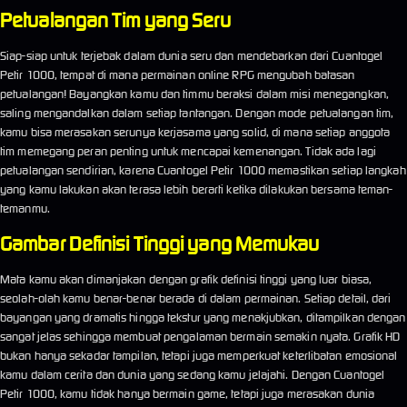
Petualangan Tim yang Seru
Siap-siap untuk terjebak dalam dunia seru dan mendebarkan dari Cuantogel
Petir 1000, tempat di mana permainan online RPG mengubah batasan
petualangan! Bayangkan kamu dan timmu beraksi dalam misi menegangkan,
saling mengandalkan dalam setiap tantangan. Dengan mode petualangan tim,
kamu bisa merasakan serunya kerjasama yang solid, di mana setiap anggota
tim memegang peran penting untuk mencapai kemenangan. Tidak ada lagi
petualangan sendirian, karena Cuantogel Petir 1000 memastikan setiap langkah
yang kamu lakukan akan terasa lebih berarti ketika dilakukan bersama teman-
temanmu.
Gambar Definisi Tinggi yang Memukau
Mata kamu akan dimanjakan dengan grafik definisi tinggi yang luar biasa,
seolah-olah kamu benar-benar berada di dalam permainan. Setiap detail, dari
bayangan yang dramatis hingga tekstur yang menakjubkan, ditampilkan dengan
sangat jelas sehingga membuat pengalaman bermain semakin nyata. Grafik HD
bukan hanya sekadar tampilan, tetapi juga memperkuat keterlibatan emosional
kamu dalam cerita dan dunia yang sedang kamu jelajahi. Dengan Cuantogel
Petir 1000, kamu tidak hanya bermain game, tetapi juga merasakan dunia