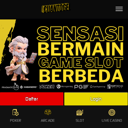
HOME
POKER
ARCADE
SLOT ONLINE
LIVE CASINO
SPORTS
PROMO
TOTO
Daftar
Login
LIVE
WHATSAPP
POKER
ARCADE
SLOT
LIVE CASINO
TELEGRAM